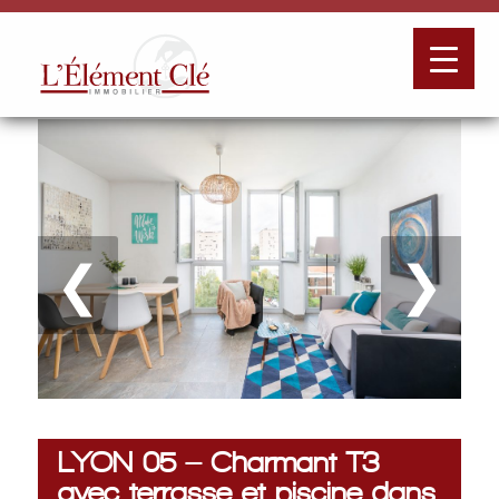
❮
❯
LYON 05 – Charmant T3
avec terrasse et piscine dans