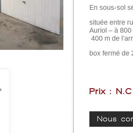
En sous-sol s
située entre r
Auriol – à
800 
400 m de l’arr
box fermé de 
Prix : N.C
e
Nous con