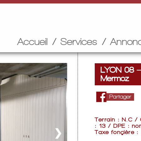
Accueil
Services
Annon
LYON 08 – 
Mermoz
Terrain : N.C /
: 13 / DPE : no
❯
Taxe fonçière :