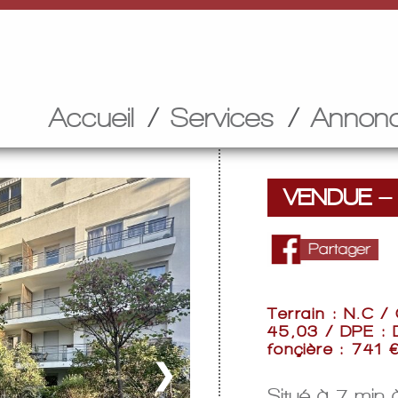
Accueil
Services
Annon
VENDUE – 
Terrain : N.C /
45,03 / DPE : 
fonçière : 741 
❯
Situé à 7 min