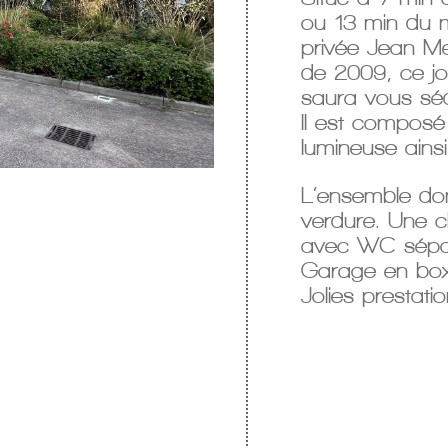
ou 13 min du me
privée Jean M
de 2009, ce jo
saura vous séd
Il est composé 
lumineuse ainsi
L’ensemble don
verdure. Une 
avec WC sépar
Garage en box
Jolies prestatio