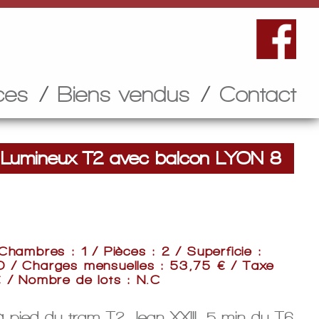
ces
Biens vendus
Contact
Lumineux T2 avec balcon LYON 8
 Chambres : 1 / Pièces : 2 / Superficie :
D / Charges mensuelles : 53,75 € / Taxe
€ / Nombre de lots : N.C
 à pied du tram T2 Jean XXIII, 5 min du T6