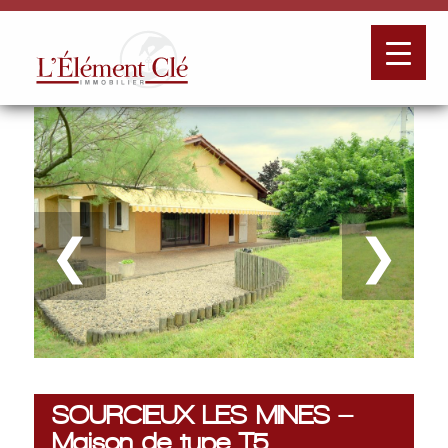
❮
❯
SOURCIEUX LES MINES –
Maison de type T5