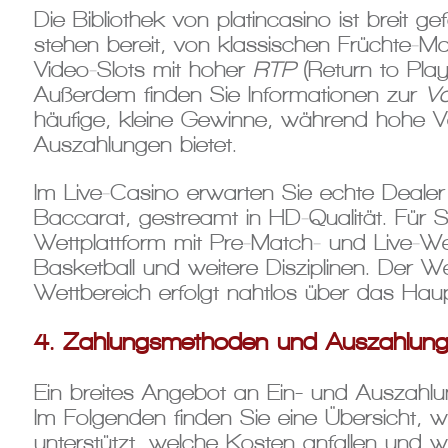
Die Bibliothek von platincasino ist breit ge
stehen bereit, von klassischen Früchte‑
Video‑Slots mit hoher
RTP
(Return to Pla
Außerdem finden Sie Informationen zur
Vol
häufige, kleine Gewinne, während hohe Vol
Auszahlungen bietet.
Im Live‑Casino erwarten Sie echte Dealer
Baccarat, gestreamt in HD‑Qualität. Für S
Wettplattform mit Pre‑Match‑ und Live‑Wet
Basketball und weitere Disziplinen. Der 
Wettbereich erfolgt nahtlos über das Ha
4. Zahlungsmethoden und Auszahlung
Ein breites Angebot an Ein- und Auszahlung
Im Folgenden finden Sie eine Übersicht, w
unterstützt, welche Kosten anfallen und w