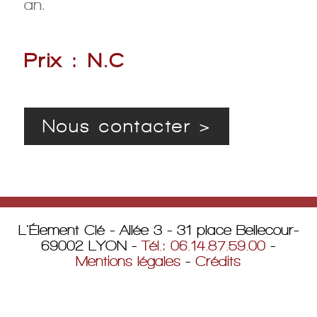
an.
Prix : N.C
Nous contacter >
L'Élement Clé - Allée 3 - 31 place Bellecour-
69002 LYON -
Tél.: 06.14.87.59.00
-
Mentions légales
-
Crédits