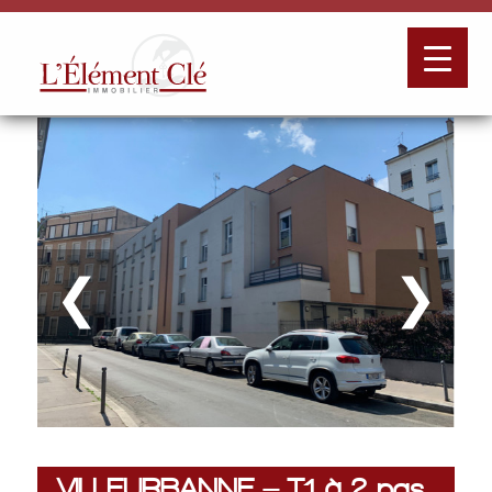
❮
❯
VILLEURBANNE – T1 à 2 pas