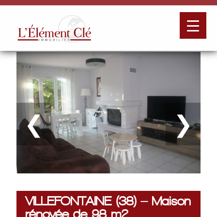
❮
❯
VILLEFONTAINE (38) – Maison
rénovée de 98 m2