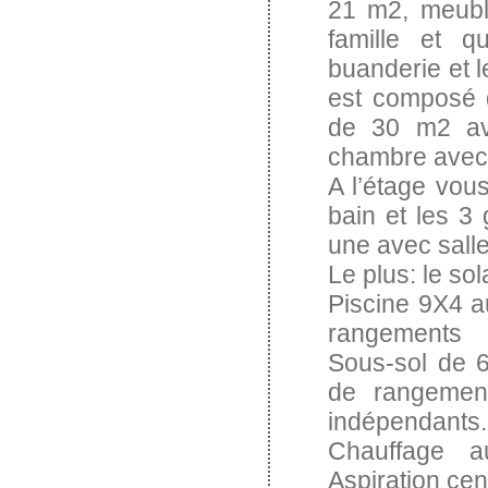
21 m2, meuble
famille et q
buanderie et 
est composé d
de 30 m2 ave
chambre avec 
A l’étage vou
bain et les 3
une avec salle
Le plus: le so
Piscine 9X4 a
rangements
Sous-sol de 6
de rangement
indépendants.
Chauffage a
Aspiration cen