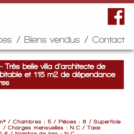
ces
Biens vendus
Contact
rès belle villa d’architecte de
itable et 115 m2 de dépendance
res
m² / Chambres : 5 / Pièces : 6 / Superficie
C / Charges mensuelles : N.C / Taxe
0 € / Nombre de lots : N.C