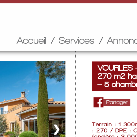
Accueil
Services
Annon
VOURLES – T
270 m2 hab
– 5 chamb
Terrain : 1 300
❯
: 270 / DPE : 
fonçière : 3 00